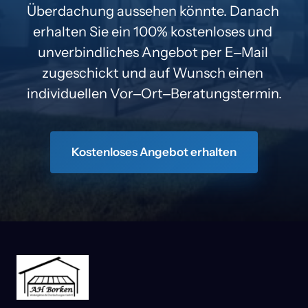
Überdachung 
aussehen 
könnte. 
Danach 
erhalten 
Sie 
ein 
100% 
kostenloses 
und 
unverbindliches 
Angebot 
per 
E‒
Mail 
zugeschickt 
und 
auf 
Wunsch 
einen 
individuellen 
Vor‒
Ort‒
Beratungstermin.
Kostenloses Angebot erhalten