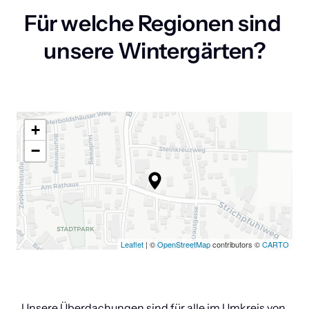
Für welche Regionen sind 
unsere Wintergärten?
+
−
Leaflet
| ©
OpenStreetMap
contributors ©
CARTO
Unsere Überdachungen sind für alle im Umkreis von 